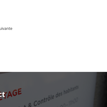
uivante
ct