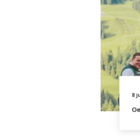
8 j
 quartier le 15.10.2022
Oe