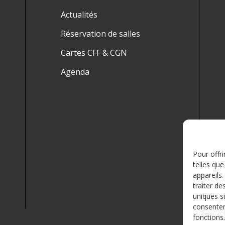
Actualités
Réservation de salles
Cartes CFF & CGN
Agenda
Pour offri
telles qu
appareils
traiter d
uniques su
consentem
fonctions.