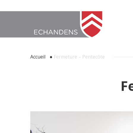
Accueil
●
Fermeture – Pentecôte
F