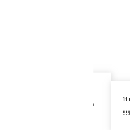
11
 minimiser les hausses des coûts
‼️