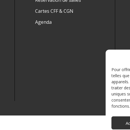
Réservation de salles
Cartes CFF & CGN
Agenda
Pour offri
telles qu
appareils
traiter d
uniques su
consentem
fonctions.
A